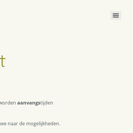
t
d worden
aanvangs
tijden
 mee naar de mogelijkheden.