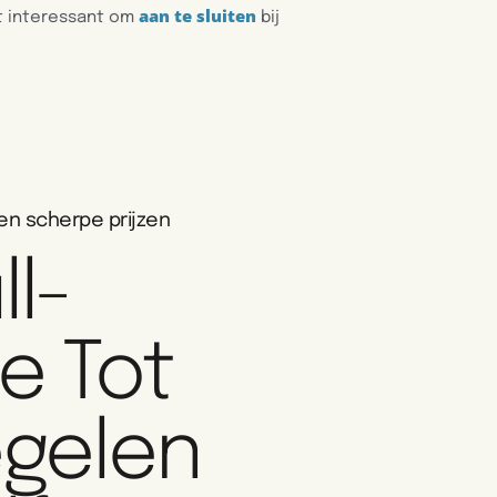
aan te sluiten
ht interessant om
bij
en scherpe prijzen
ll-
e Tot
egelen