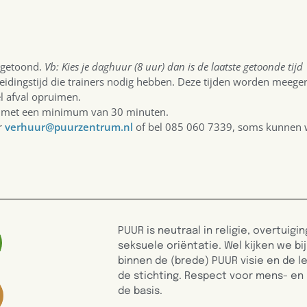
n getoond.
Vb: Kies je daghuur (8 uur) dan is de laatste getoonde tijd
idingstijd die trainers nodig hebben. Deze tijden worden meeger
l afval opruimen.
ast met een minimum van 30 minuten.
r
verhuur@puurzentrum.nl
of bel 085 060 7339, soms kunnen 
PUUR is neutraal in religie, overtuig
seksuele oriëntatie. Wel kijken we b
binnen de (brede) PUUR visie en de l
de stichting. Respect voor mens- en
de basis.