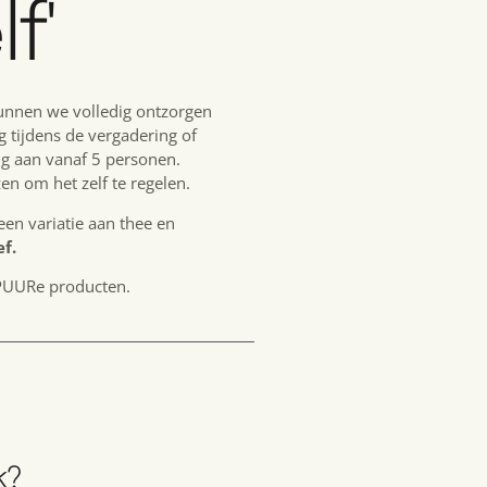
f'
unnen we volledig ontzorgen
g tijdens de vergadering of
g aan vanaf 5 personen.
en om het zelf te regelen.
een variatie aan thee en
ef.
 PUURe producten.
k?